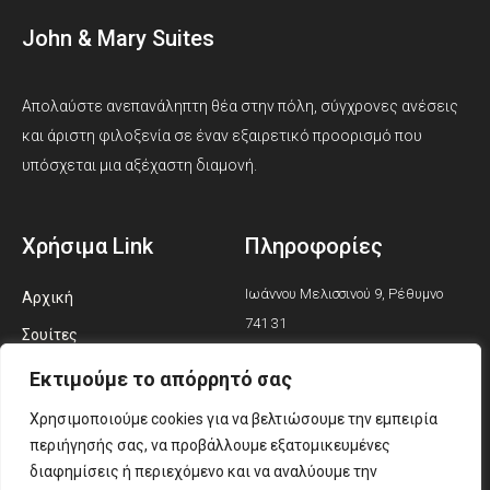
John & Mary Suites
Απολαύστε ανεπανάληπτη θέα στην πόλη, σύγχρονες ανέσεις
και άριστη φιλοξενία σε έναν εξαιρετικό προορισμό που
υπόσχεται μια αξέχαστη διαμονή.
Χρήσιμα Link
Πληροφορίες
Ιωάννου Μελισσινού 9, Ρέθυμνο
Αρχική
741 31
Σουίτες
Εξερευνήστε
+30 693 838 7483
Εκτιμούμε το απόρρητό σας
Κριτικές
Χρησιμοποιούμε cookies για να βελτιώσουμε την εμπειρία
info@johnmarysuites.gr
περιήγησής σας, να προβάλλουμε εξατομικευμένες
Φωτογραφίες
F
I
T
διαφημίσεις ή περιεχόμενο και να αναλύουμε την
a
n
i
Επικοινωνία
c
s
k